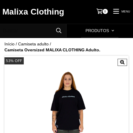
Malixa Clothing
MENU
0
PRODUTOS
Início
/
Camiseta adulto
/
Camiseta Oversized MALIXA CLOTHING Adulto.
53
%
OFF