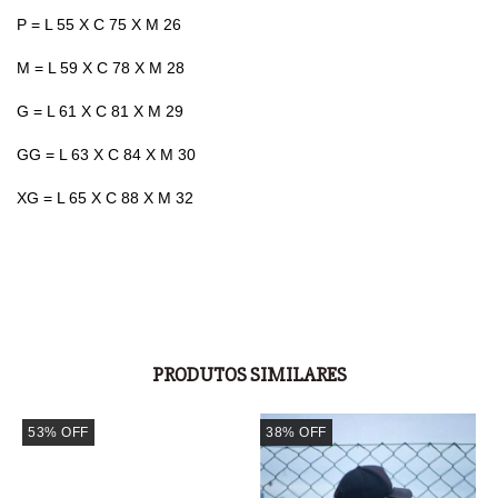
P = L 55 X C 75 X M 26
M = L 59 X C 78 X M 28
G = L 61 X C 81 X M 29
GG = L 63 X C 84 X M 30
XG = L 65 X C 88 X M 32
PRODUTOS SIMILARES
53
%
OFF
38
%
OFF