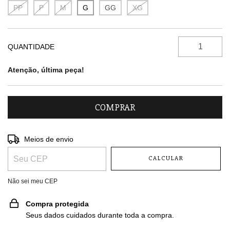
PP
P
M
G
GG
XG
QUANTIDADE
Atenção, última peça!
Entregas para o CEP:
ALTERAR CEP
Meios de envio
CALCULAR
Não sei meu CEP
Compra protegida
Seus dados cuidados durante toda a compra.