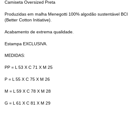
Camiseta Oversized Preta
Produzidas em malha Menegotti 100% algodão sustentável BCI
(Better Cotton Initiative).
Acabamento de extrema qualidade.
Estampa EXCLUSIVA.
MEDIDAS:
PP = L 53 X C 71 X M 25
P = L 55 X C 75 X M 26
M = L 59 X C 78 X M 28
G = L 61 X C 81 X M 29