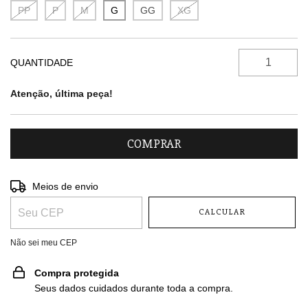
PP
P
M
G
GG
XG
QUANTIDADE
Atenção, última peça!
Entregas para o CEP:
ALTERAR CEP
Meios de envio
CALCULAR
Não sei meu CEP
Compra protegida
Seus dados cuidados durante toda a compra.