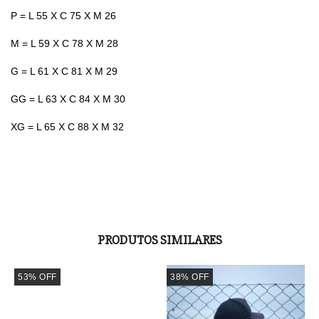
P = L 55 X C 75 X M 26
M = L 59 X C 78 X M 28
G = L 61 X C 81 X M 29
GG = L 63 X C 84 X M 30
XG = L 65 X C 88 X M 32
PRODUTOS SIMILARES
53
%
OFF
38
%
OFF